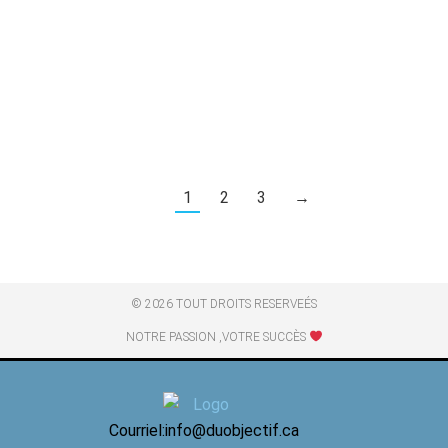
photographe: le côté humain de la photographie. J’ai
récemment donné une formation sur ce sujet et les
participants ont bien aimé, alors je vous partage une
partie de cette formation pour vous aider à devenir de
meilleurs photographes. La…
1
2
3
→
© 2026 TOUT DROITS RESERVEÉS
NOTRE PASSION ,VOTRE SUCCÈS
Courriel:info@duobjectif.ca