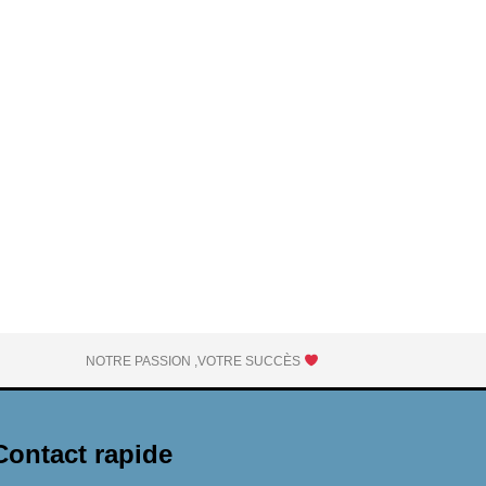
 Tsepko, CEO de Skylum, nous invite à adopter une
lement améliorer vos compétences en photographie,…
NOTRE PASSION ,VOTRE SUCCÈS
Contact rapide