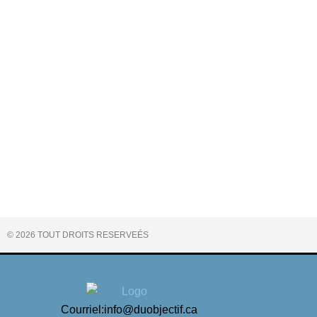
La photographie peut vous rendre plus
Opinion
Par
Luc Parent
16 avril 2021
Avril 2021 Dans son article « Why You Should Take 
pratique simple mais puissante : prendre au moins u
© 2026 TOUT DROITS RESERVEÉS
Courriel:info@duobjectif.ca