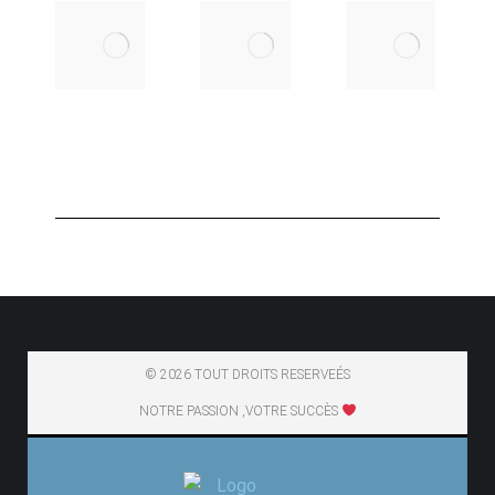
Ce qui est
Comment
difficile à
maîtriser
comprendre
la photo
en
urbaine
photographie…
de nuit?
30 juillet 2025
24 février
2025
© 2026 TOUT DROITS RESERVEÉS
NOTRE PASSION ,VOTRE SUCCÈS